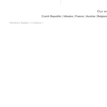
Our w
Czech Republic
|
Ukraine
|
France
|
Austria
|
Belgiu
Mentions légales
|
Contacts
|