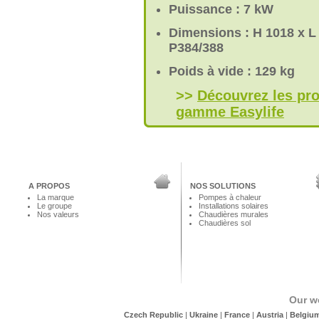
Puissance : 7 kW
Dimensions : H 1018 x L
P384/388
Poids à vide : 129 kg
>>
Découvrez les pro
gamme Easylife
A PROPOS
NOS SOLUTIONS
La marque
Pompes à chaleur
Le groupe
Installations solaires
Nos valeurs
Chaudières murales
Chaudières sol
Our w
Czech Republic
|
Ukraine
|
France
|
Austria
|
Belgiu