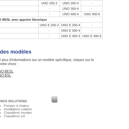
UNO 200-2
UNO 200-4
-
-
UNO 300-4
-
-
UNO 400-4
UNO 400-6
 BESL avec appoint électrique
UNO E 200-2
UNO E 200-4
-
-
UNO E 300-4
-
-
UNO E 400-4
UNO E 400-6
 des modèles
r plus d'informations sur un modèle spécifique, cliquez sur le
otre choix :
NO BESL
NO BSL
NOS SOLUTIONS
Pompes à chaleur
Installations solaires
Chaudières murales
Chaudières sol