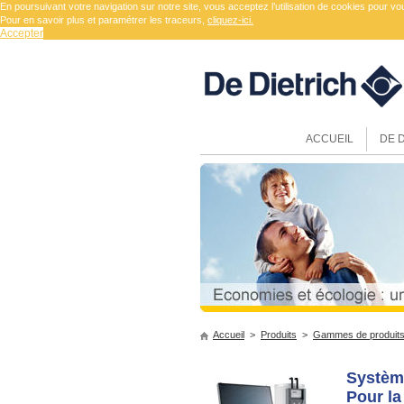
En poursuivant votre navigation sur notre site, vous acceptez l’utilisation de cookies pour vo
Pour en savoir plus et paramétrer les traceurs,
cliquez-ici.
Accepter
ACCUEIL
DE 
Accueil
>
Produits
>
Gammes de produit
Système
Pour la