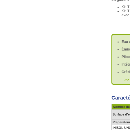
toit grâce à 
Kit I
Kit I
avec 
Eau 
Émis
Pilo
Intég
Créd
>
Caracté
Nombre de 
Surface d'e
Préparateur
INISOL UNO