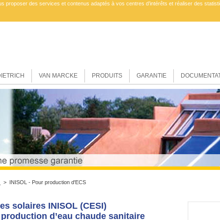
us proposer des services et contenus adaptés à vos centres d’intérêts et réaliser des statisti
DIETRICH
VAN MARCKE
PRODUITS
GARANTIE
DOCUMENTAT
s
> INISOL - Pour production d'ECS
s solaires INISOL (CESI)
 production d’eau chaude sanitaire