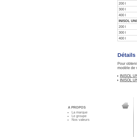
200 l
300 l
400 l
INISOL UNO
200 l
300 l
400 l
Détails
Pour obteni
modèle de v
INISOL U
INISOL U
A PROPOS
La marque
Le groupe
Nos valeurs