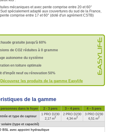
deux kits :
T tuiles mécaniques et avec pente comprise entre 20 et 60°
T Sud spécialement adapté aux couvertures du sud de la France,
pente comprise entre 17 et 60° (doté d'un agrément CSTB)
chaude gratuite jusqu’à 60%
sions de CO2 réduites à 0 gramme
tage autonome du système
ration en toiture optimale
it d’impôt neuf ou rénovation 50%
>
Découvrez les produits de la gamme Easylife
ristiques de la gamme
personnes dans le foyer
2 - 3 pers
3 – 4 pers
4 – 5 pers
1 PRO D230
2 PRO D230
3 PRO D230
ntrée et type de capteur
2
2
2
2,17 m
4,34 m
6,51 m
 solaire (type et capacité)
 BSL avec appoint hydraulique