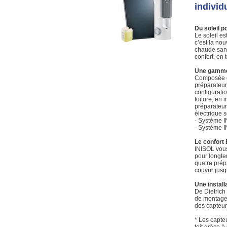
individ
Du soleil p
Le soleil es
c’est la nou
chaude sanit
confort, en t
Une gamme 
Composée d’
préparateur
configurati
toiture, en 
préparateur
électrique se
- Système I
- Système 
Le confort
INISOL vous
pour longte
quatre prép
couvrir jus
Une install
De Dietrich 
de montage 
des capteurs
* Les capteu