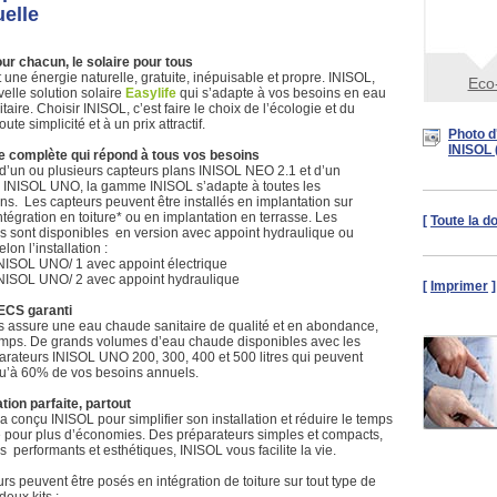
uelle
our chacun, le solaire pour tous
t une énergie naturelle, gratuite, inépuisable et propre. INISOL,
Eco-
velle solution solaire
Easylife
qui s’adapte à vos besoins en eau
aire. Choisir INISOL, c’est faire le choix de l’écologie et du
oute simplicité et à un prix attractif.
Photo d
INISOL 
complète qui répond à tous vos besoins
un ou plusieurs capteurs plans INISOL NEO 2.1 et d’un
 INISOL UNO, la gamme INISOL s’adapte à toutes les
ons. Les capteurs peuvent être installés en implantation sur
intégration en toiture* ou en implantation en terrasse. Les
[
Toute la 
s sont disponibles en version avec appoint hydraulique ou
lon l’installation :
NISOL UNO/ 1 avec appoint électrique
INISOL UNO/ 2 avec appoint hydraulique
[
Imprimer
]
 ECS garanti
 assure une eau chaude sanitaire de qualité et en abondance,
mps. De grands volumes d’eau chaude disponibles avec les
arateurs INISOL UNO 200, 300, 400 et 500 litres qui peuvent
qu’à 60% de vos besoins annuels.
ation parfaite, partout
a conçu INISOL pour simplifier son installation et réduire le temps
pour plus d’économies. Des préparateurs simples et compacts,
 performants et esthétiques, INISOL vous facilite la vie.
rs peuvent être posés en intégration de toiture sur tout type de