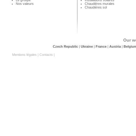
Le groupe
Installations solaires
Nos valeurs
Chaudières murales
Chaudières sol
Our w
Czech Republic
|
Ukraine
|
France
|
Austria
|
Belgiu
Mentions légales
|
Contacts
|