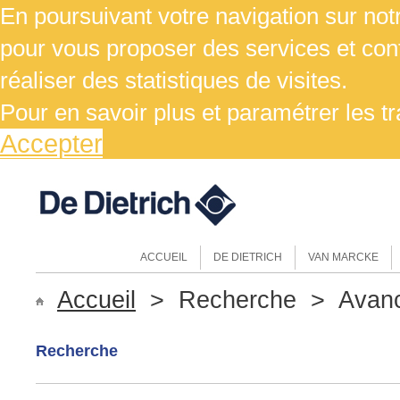
En poursuivant votre navigation sur notr
pour vous proposer des services et cont
réaliser des statistiques de visites.
Pour en savoir plus et paramétrer les t
Accepter
ACCUEIL
DE DIETRICH
VAN MARCKE
Accueil
> Recherche > Avan
Recherche