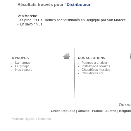
Résultats trouvés pour “
Distributeur
”
Van Marcke
Les produits De Dietrich sont distribués en Belgique par Van Marcke.
En savoir plus
A PROPOS
NOS SOLUTIONS
La marque
Pompes à chaleur
Le groupe
Installations solaires
Nos valeurs
Chaudières murales
Chaudières sol
Our w
Czech Republic
|
Ukraine
|
France
|
Austria
|
Belgiu
Mentions légales
|
Contacts
|