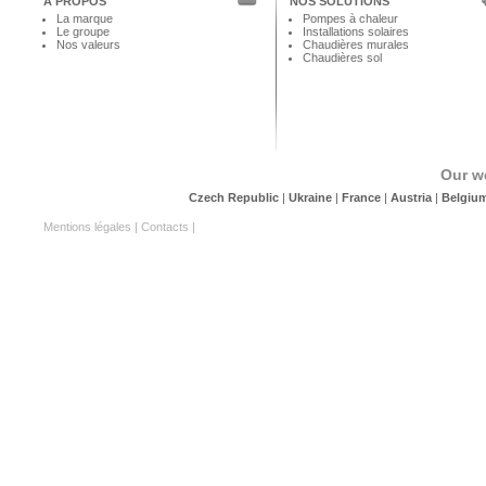
A PROPOS
NOS SOLUTIONS
La marque
Pompes à chaleur
Le groupe
Installations solaires
Nos valeurs
Chaudières murales
Chaudières sol
Our w
Czech Republic
|
Ukraine
|
France
|
Austria
|
Belgiu
Mentions légales
|
Contacts
|