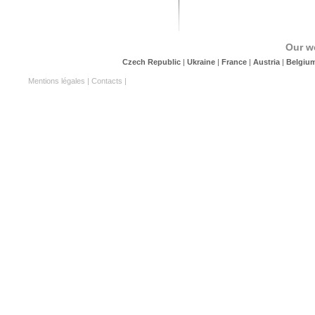
Our w
Czech Republic
|
Ukraine
|
France
|
Austria
|
Belgiu
Mentions légales
|
Contacts
|